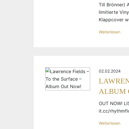
Till Brönner)
limitierte Vi
Klappcover wi
Weiterlesen
02.02.2024
LAWRENC
ALBUM 
OUT NOW! LIS
it.cc/rhythmf
Weiterlesen