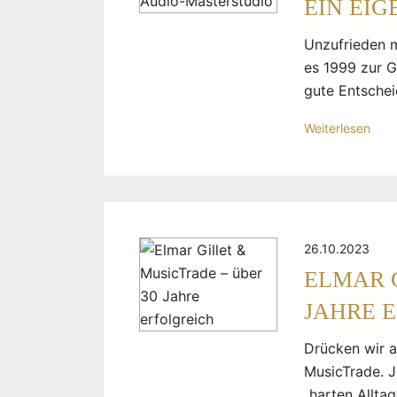
EIN EI
Unzufrieden m
es 1999 zur G
gute Entschei
Weiterlesen
26.10.2023
ELMAR G
JAHRE 
Drücken wir a
MusicTrade. J
„harten Alltag