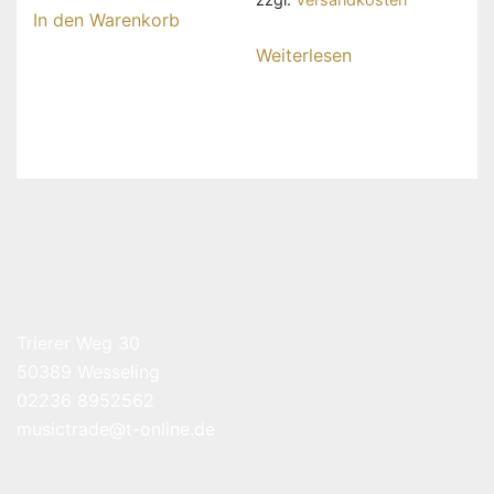
In den Warenkorb
Weiterlesen
Trierer Weg 30
50389 Wesseling
02236 8952562
musictrade@t-online.de