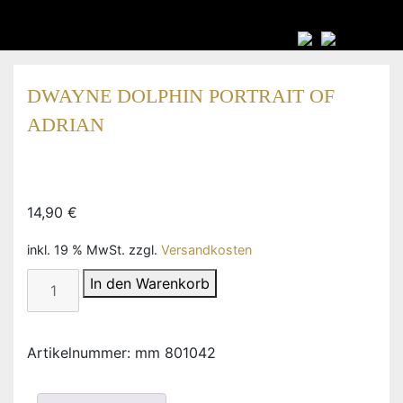
DWAYNE DOLPHIN PORTRAIT OF
ADRIAN
14,90
€
inkl. 19 % MwSt.
zzgl.
Versandkosten
Dwayne
In den Warenkorb
Dolphin
Portrait
of
Artikelnummer:
mm 801042
Adrian
Menge