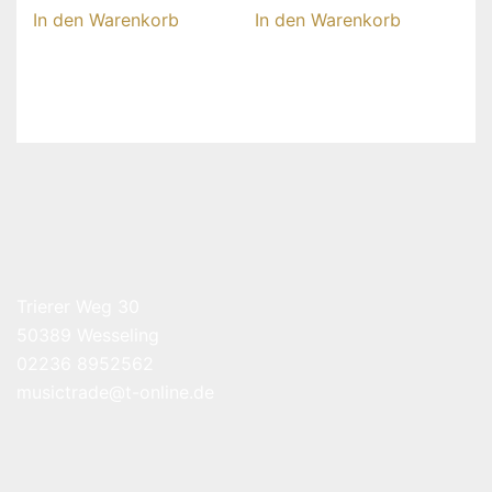
In den Warenkorb
In den Warenkorb
Trierer Weg 30
50389 Wesseling
02236 8952562
musictrade@t-online.de