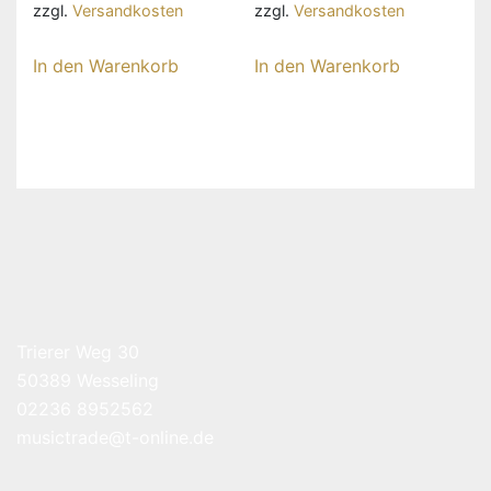
zzgl.
Versandkosten
zzgl.
Versandkosten
In den Warenkorb
In den Warenkorb
Trierer Weg 30
50389 Wesseling
02236 8952562
musictrade@t-online.de