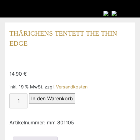
THÄRICHENS TENTETT THE THIN
EDGE
14,90
€
inkl. 19 % MwSt.
zzgl.
Versandkosten
Thärichens
In den Warenkorb
Tentett
The
Thin
Artikelnummer:
mm 801105
Edge
Menge