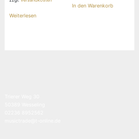
In den Warenkorb
Weiterlesen
Trierer Weg 30
50389 Wesseling
02236 8952562
musictrade@t-online.de